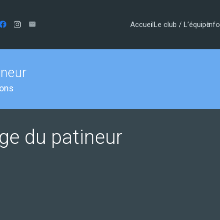
Accueil
Le club / L’équipe
Info
ineur
ions
âge du patineur