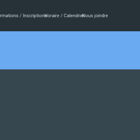
rmations / Inscriptions
Horaire / Calendrier
Nous joindre