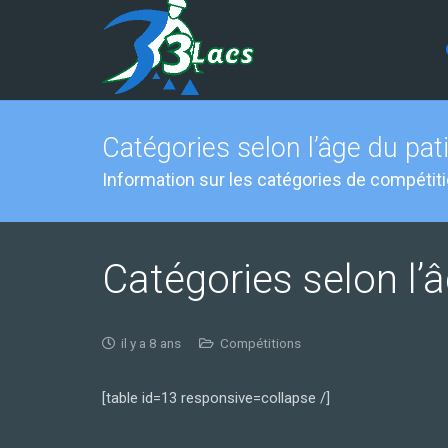
Catégories selon l’âge du pat
Information sur les catégories de compétit
Catégories selon l’
il y a 8 ans
Compétitions
[table id=13 responsive=collapse /]